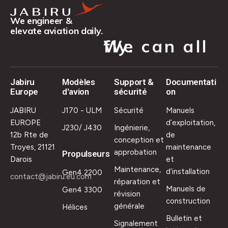
We engineer &
elevate aviation daily.
We can all fly.
Jabiru
Modèles
Support &
Documentati
Europe
d'avion
sécurité
on
JABIRU
J170 - ULM
Sécurité
Manuels
EUROPE
d’exploitation,
J230/ J430
Ingénierie,
12b Rte de
de
conception et
Troyes, 21121
maintenance
approbation
Propulseurs
Darois
et
Maintenance,
d’installation
Gen4 2200
contact@jabiru.eu.com
réparation et
Manuels de
Gen4 3300
révision
construction
générale
Hélices
Bulletin et
Signalement