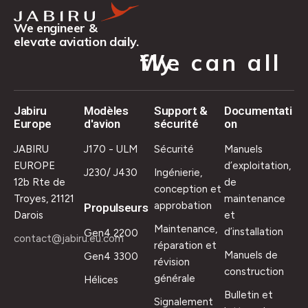
We engineer &
elevate aviation daily.
We can all fly.
Jabiru
Modèles
Support &
Documentati
Europe
d'avion
sécurité
on
JABIRU
J170 - ULM
Sécurité
Manuels
EUROPE
d’exploitation,
J230/ J430
Ingénierie,
12b Rte de
de
conception et
Troyes, 21121
maintenance
approbation
Propulseurs
Darois
et
Maintenance,
d’installation
Gen4 2200
contact@jabiru.eu.com
réparation et
Manuels de
Gen4 3300
révision
construction
générale
Hélices
Bulletin et
Signalement