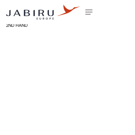
Accueil
Non classé
HEADS 3300 LHS +GUIDES/SEATS
2ND HAND