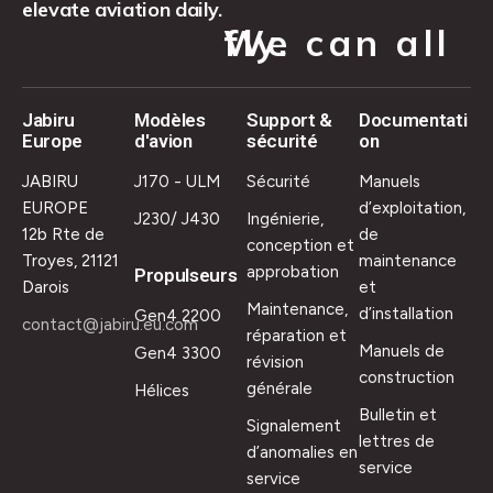
elevate aviation daily.
We can all fly.
Jabiru
Modèles
Support &
Documentati
Europe
d'avion
sécurité
on
JABIRU
J170 - ULM
Sécurité
Manuels
EUROPE
d’exploitation,
J230/ J430
Ingénierie,
12b Rte de
de
conception et
Troyes, 21121
maintenance
approbation
Propulseurs
Darois
et
Maintenance,
d’installation
Gen4 2200
contact@jabiru.eu.com
réparation et
Manuels de
Gen4 3300
révision
construction
générale
Hélices
Bulletin et
Signalement
lettres de
d’anomalies en
service
service