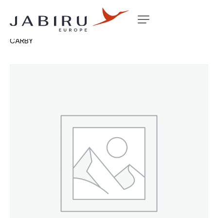
Accueil
Non classé
IDLE MIXTURE SCREW PD42J
CARBY