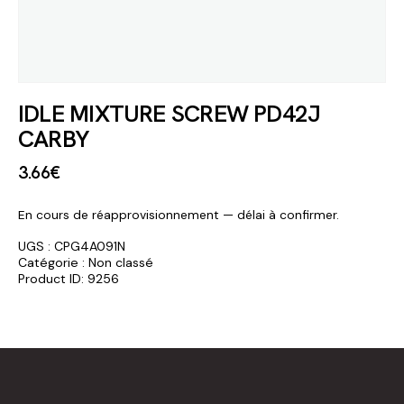
IDLE MIXTURE SCREW PD42J
CARBY
3
.
66
€
En cours de réapprovisionnement — délai à confirmer.
UGS :
CPG4A091N
Catégorie :
Non classé
Product ID:
9256