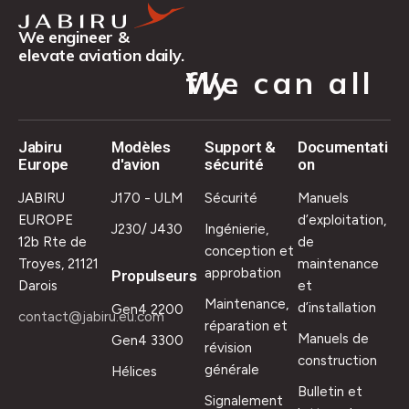
We engineer &
elevate aviation daily.
We can all fly.
Jabiru
Modèles
Support &
Documentati
Europe
d'avion
sécurité
on
JABIRU
J170 - ULM
Sécurité
Manuels
EUROPE
d’exploitation,
J230/ J430
Ingénierie,
12b Rte de
de
conception et
Troyes, 21121
maintenance
approbation
Propulseurs
Darois
et
Maintenance,
d’installation
Gen4 2200
contact@jabiru.eu.com
réparation et
Manuels de
Gen4 3300
révision
construction
générale
Hélices
Bulletin et
Signalement