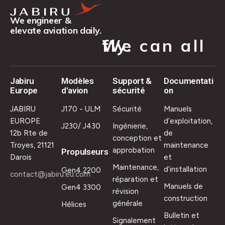
We engineer &
elevate aviation daily.
We can all fly.
Jabiru
Modèles
Support &
Documentati
Europe
d'avion
sécurité
on
JABIRU
J170 - ULM
Sécurité
Manuels
EUROPE
d’exploitation,
J230/ J430
Ingénierie,
12b Rte de
de
conception et
Troyes, 21121
maintenance
approbation
Propulseurs
Darois
et
Maintenance,
d’installation
Gen4 2200
contact@jabiru.eu.com
réparation et
Manuels de
Gen4 3300
révision
construction
générale
Hélices
Bulletin et
Signalement