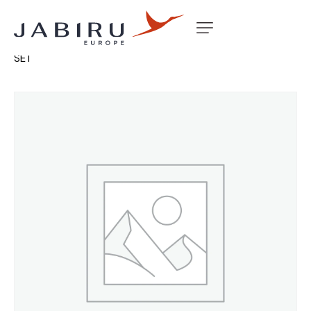
Accueil
Non classé
J SERIES MOULDED DOOR JAM
SET