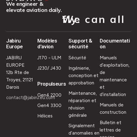
We engineer &
elevate aviation daily.
We can all fly.
Jabiru
Modèles
Support &
Documentati
Europe
d'avion
sécurité
on
JABIRU
J170 - ULM
Sécurité
Manuels
EUROPE
d’exploitation,
J230/ J430
Ingénierie,
12b Rte de
de
conception et
Troyes, 21121
maintenance
approbation
Propulseurs
Darois
et
Maintenance,
d’installation
Gen4 2200
contact@jabiru.eu.com
réparation et
Manuels de
Gen4 3300
révision
construction
générale
Hélices
Bulletin et
Signalement
lettres de
d’anomalies en