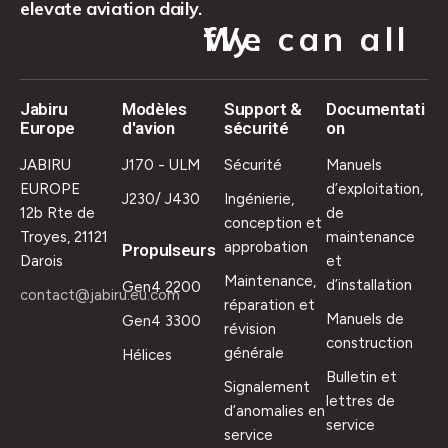
elevate aviation daily.
We can all fly.
Jabiru
Modèles
Support &
Documentati
Europe
d'avion
sécurité
on
JABIRU
J170 - ULM
Sécurité
Manuels
EUROPE
d’exploitation,
J230/ J430
Ingénierie,
12b Rte de
de
conception et
Troyes, 21121
maintenance
approbation
Propulseurs
Darois
et
Maintenance,
d’installation
Gen4 2200
contact@jabiru.eu.com
réparation et
Manuels de
Gen4 3300
révision
construction
générale
Hélices
Bulletin et
Signalement
lettres de
d’anomalies en
service
service