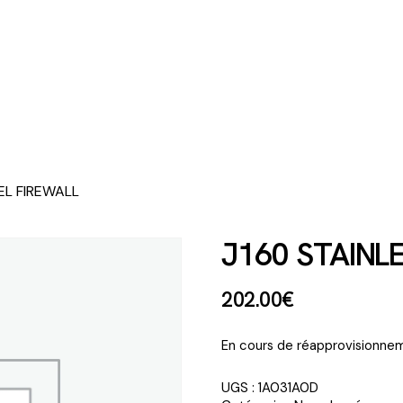
EL FIREWALL
J160 STAINL
202
.
00
€
En cours de réapprovisionnem
UGS :
1A031A0D