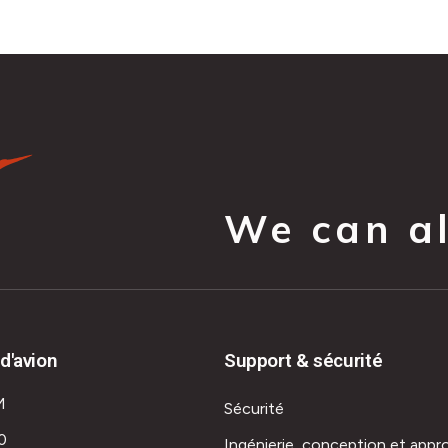
We can all
d'avion
Support & sécurité
M
Sécurité
0
Ingénierie, conception et appr