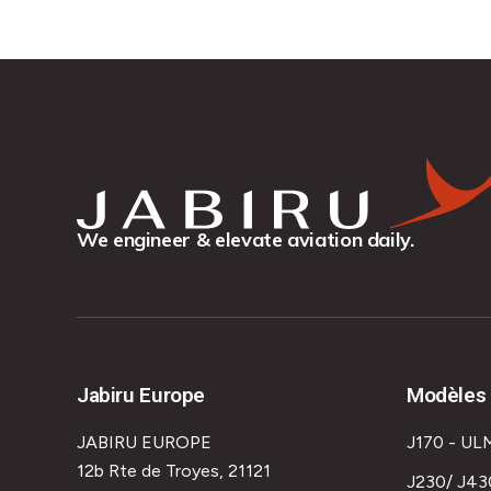
We engineer & elevate aviation daily.
Jabiru Europe
Modèles 
JABIRU EUROPE
J170 - UL
12b Rte de Troyes, 21121
J230/ J43