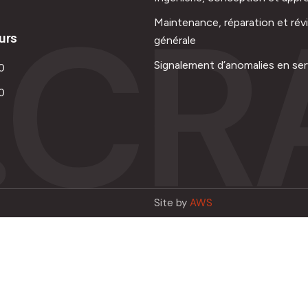
.CR
Maintenance, réparation et rév
urs
générale
Signalement d’anomalies en ser
0
0
Site by
AWS
Français