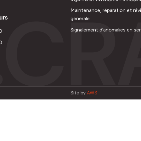
.CR
Maintenance, réparation et rév
urs
générale
Signalement d’anomalies en ser
0
0
Site by
AWS
Français