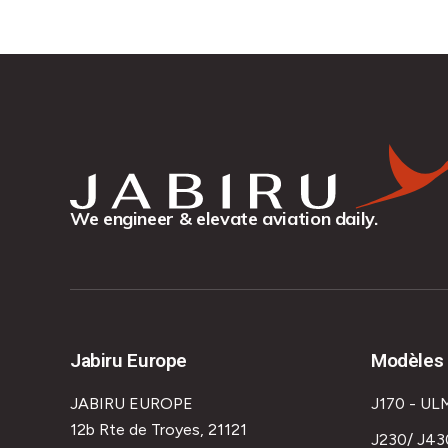
We engineer & elevate aviation daily.
Jabiru Europe
Modèles 
JABIRU EUROPE
J170 - UL
12b Rte de Troyes, 21121
J230/ J43