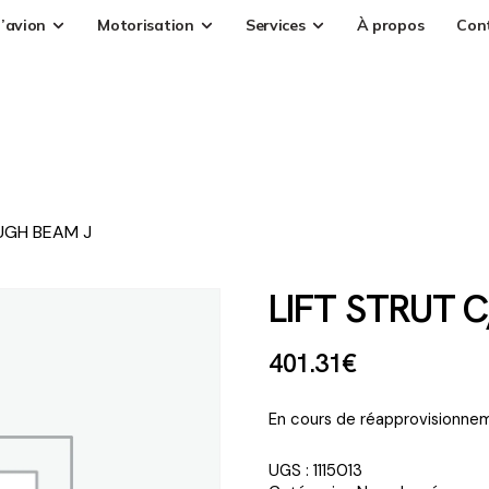
’avion
Motorisation
Services
À propos
Con
UGH BEAM J
LIFT STRUT 
401
.
31
€
En cours de réapprovisionnem
UGS :
1115013