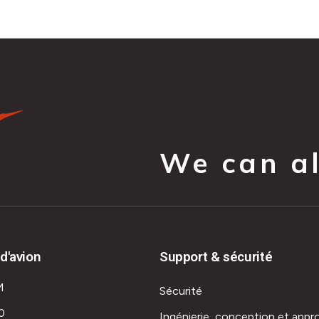
We can all
d'avion
Support & sécurité
M
Sécurité
0
Ingénierie, conception et appr