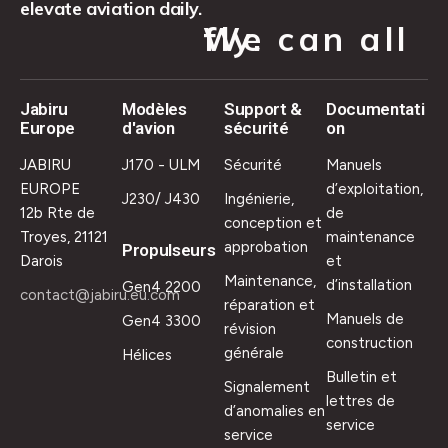
elevate aviation daily.
We can all fly.
Jabiru
Modèles
Support &
Documentati
Europe
d'avion
sécurité
on
JABIRU
J170 - ULM
Sécurité
Manuels
EUROPE
d’exploitation,
J230/ J430
Ingénierie,
12b Rte de
de
conception et
Troyes, 21121
maintenance
approbation
Propulseurs
Darois
et
Maintenance,
d’installation
Gen4 2200
contact@jabiru.eu.com
réparation et
Manuels de
Gen4 3300
révision
construction
générale
Hélices
Bulletin et
Signalement
lettres de
d’anomalies en
service
service