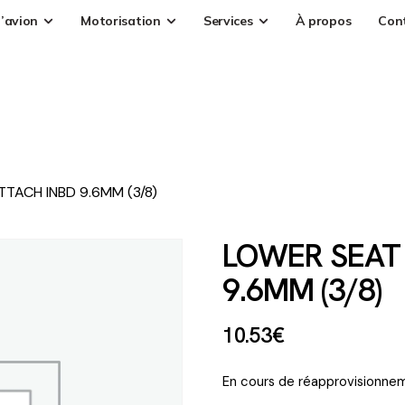
’avion
Motorisation
Services
À propos
Con
TACH INBD 9.6MM (3/8)
LOWER SEAT 
9.6MM (3/8)
10
.
53
€
En cours de réapprovisionnem