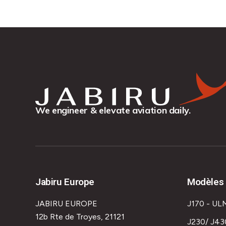
We engineer & elevate aviation daily.
Jabiru Europe
Modèles 
JABIRU EUROPE
J170 - UL
12b Rte de Troyes, 21121
J230/ J43