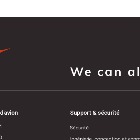
We can all
d'avion
Support & sécurité
M
Sécurité
0
Ingénierie, conception et appr