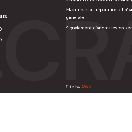
.CR
Maintenance, réparation et rév
urs
générale
Signalement d’anomalies en ser
0
0
Site by
AWS
Français