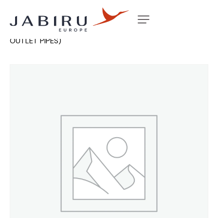
Accueil
Non classé
LSA,SK MUFFLER 2.2 (TWIN
OUTLET PIPES)