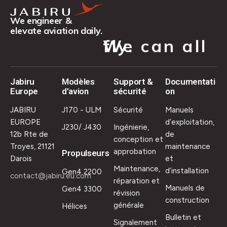
We engineer &
elevate aviation daily.
We can all fly.
Jabiru
Modèles
Support &
Documentati
Europe
d'avion
sécurité
on
JABIRU
J170 - ULM
Sécurité
Manuels
EUROPE
d’exploitation,
J230/ J430
Ingénierie,
12b Rte de
de
conception et
Troyes, 21121
maintenance
approbation
Propulseurs
Darois
et
Maintenance,
d’installation
Gen4 2200
contact@jabiru.eu.com
réparation et
Manuels de
Gen4 3300
révision
construction
générale
Hélices
Bulletin et
Signalement