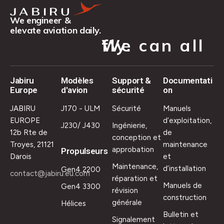
We engineer &
elevate aviation daily.
We can all fly.
Jabiru
Modèles
Support &
Documentati
Europe
d'avion
sécurité
on
JABIRU
J170 - ULM
Sécurité
Manuels
EUROPE
d’exploitation,
J230/ J430
Ingénierie,
12b Rte de
de
conception et
Troyes, 21121
maintenance
approbation
Propulseurs
Darois
et
Maintenance,
d’installation
Gen4 2200
contact@jabiru.eu.com
réparation et
Manuels de
Gen4 3300
révision
construction
générale
Hélices
Bulletin et
Signalement