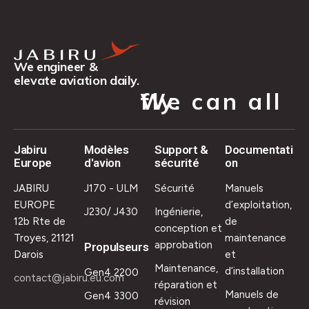
We engineer &
elevate aviation daily.
We can all fly.
Jabiru
Modèles
Support &
Documentati
Europe
d'avion
sécurité
on
JABIRU
J170 - ULM
Sécurité
Manuels
EUROPE
d’exploitation,
J230/ J430
Ingénierie,
12b Rte de
de
conception et
Troyes, 21121
maintenance
approbation
Propulseurs
Darois
et
Maintenance,
d’installation
Gen4 2200
contact@jabiru.eu.com
réparation et
Manuels de
Gen4 3300
révision