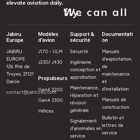
elevate aviation daily.
We can all fly.
Jabiru
Modèles
Support &
Documentati
Europe
d'avion
sécurité
on
JABIRU
J170 - ULM
Sécurité
Manuels
EUROPE
d’exploitation,
J230/ J430
Ingénierie,
12b Rte de
de
conception et
Troyes, 21121
maintenance
approbation
Propulseurs
Darois
et
Maintenance,
d’installation
Gen4 2200
contact@jabiru.eu.com
réparation et
Manuels de
Gen4 3300
révision
construction
générale
Hélices
Bulletin et
Signalement
lettres de
d’anomalies en
service
service