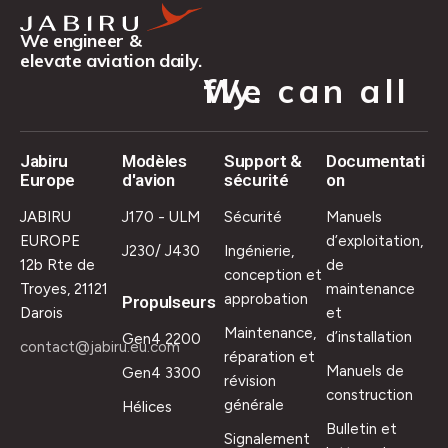
We engineer &
elevate aviation daily.
We can all fly.
Jabiru
Modèles
Support &
Documentati
Europe
d'avion
sécurité
on
JABIRU
J170 - ULM
Sécurité
Manuels
EUROPE
d’exploitation,
J230/ J430
Ingénierie,
12b Rte de
de
conception et
Troyes, 21121
maintenance
approbation
Propulseurs
Darois
et
Maintenance,
d’installation
Gen4 2200
contact@jabiru.eu.com
réparation et
Manuels de
Gen4 3300
révision
construction
générale
Hélices
Bulletin et
Signalement