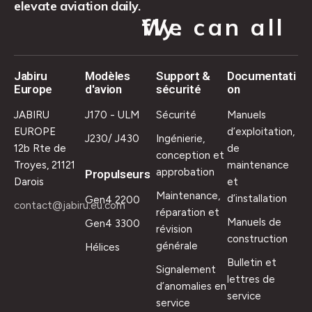
elevate aviation daily.
We can all fly.
Jabiru
Modèles
Support &
Documentati
Europe
d'avion
sécurité
on
JABIRU
J170 - ULM
Sécurité
Manuels
EUROPE
d’exploitation,
J230/ J430
Ingénierie,
12b Rte de
de
conception et
Troyes, 21121
maintenance
approbation
Propulseurs
Darois
et
Maintenance,
d’installation
Gen4 2200
contact@jabiru.eu.com
réparation et
Manuels de
Gen4 3300
révision
construction
générale
Hélices
Bulletin et
Signalement
lettres de
d’anomalies en
service
service