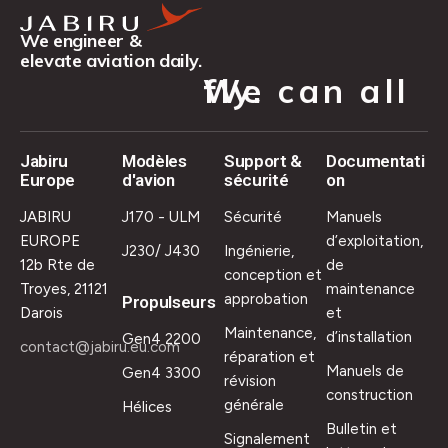
We engineer &
elevate aviation daily.
We can all fly.
Jabiru
Modèles
Support &
Documentati
Europe
d'avion
sécurité
on
JABIRU
J170 - ULM
Sécurité
Manuels
EUROPE
d’exploitation,
J230/ J430
Ingénierie,
12b Rte de
de
conception et
Troyes, 21121
maintenance
approbation
Propulseurs
Darois
et
Maintenance,
d’installation
Gen4 2200
contact@jabiru.eu.com
réparation et
Manuels de
Gen4 3300
révision
construction
générale
Hélices
Bulletin et
Signalement