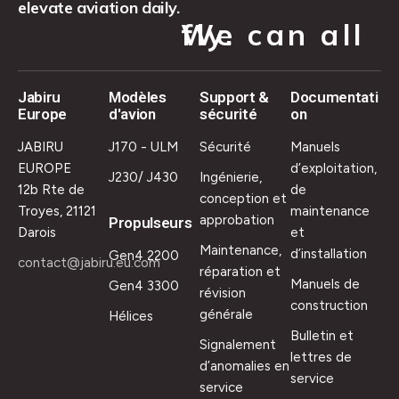
elevate aviation daily.
We can all fly.
Jabiru
Modèles
Support &
Documentati
Europe
d'avion
sécurité
on
JABIRU
J170 - ULM
Sécurité
Manuels
EUROPE
d’exploitation,
J230/ J430
Ingénierie,
12b Rte de
de
conception et
Troyes, 21121
maintenance
approbation
Propulseurs
Darois
et
Maintenance,
d’installation
Gen4 2200
contact@jabiru.eu.com
réparation et
Manuels de
Gen4 3300
révision
construction
générale
Hélices
Bulletin et
Signalement
lettres de
d’anomalies en
service
service