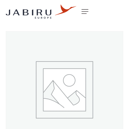
Accueil
Non classé
NOSE RIB SET J160 SER IV