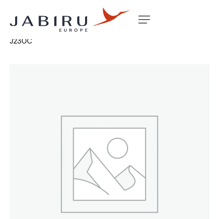
Accueil
Non classé
PUSH ROD STEERING 85MM
J230C