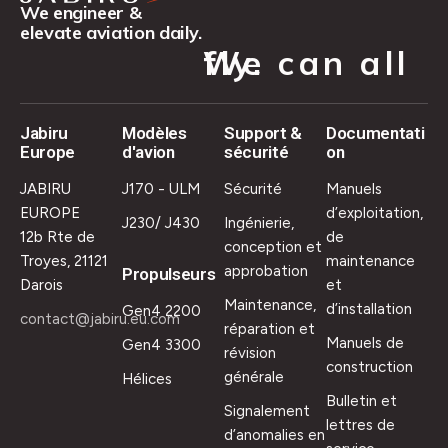
We engineer &
elevate aviation daily.
We can all fly.
Jabiru
Modèles
Support &
Documentati
Europe
d'avion
sécurité
on
JABIRU
J170 - ULM
Sécurité
Manuels
EUROPE
d’exploitation,
J230/ J430
Ingénierie,
12b Rte de
de
conception et
Troyes, 21121
maintenance
approbation
Propulseurs
Darois
et
Maintenance,
d’installation
Gen4 2200
contact@jabiru.eu.com
réparation et
Manuels de
Gen4 3300
révision
construction
générale
Hélices
Bulletin et
Signalement
lettres de
d’anomalies en