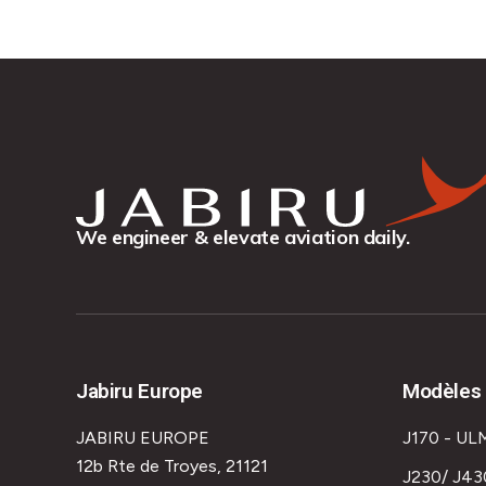
We engineer & elevate aviation daily.
Jabiru Europe
Modèles 
JABIRU EUROPE
J170 - UL
12b Rte de Troyes, 21121
J230/ J43