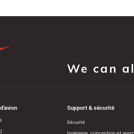
We can all
d'avion
Support & sécurité
M
Sécurité
0
Ingénierie, conception et appr