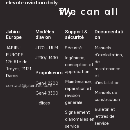
elevate aviation daily.
We can all fly.
Jabiru
Modèles
Support &
Documentati
Europe
d'avion
sécurité
on
JABIRU
J170 - ULM
Sécurité
Manuels
EUROPE
d’exploitation,
J230/ J430
Ingénierie,
12b Rte de
de
conception et
Troyes, 21121
maintenance
approbation
Propulseurs
Darois
et
Maintenance,
d’installation
Gen4 2200
contact@jabiru.eu.com
réparation et
Manuels de
Gen4 3300
révision
construction
générale
Hélices
Bulletin et
Signalement
lettres de
d’anomalies en
service
service