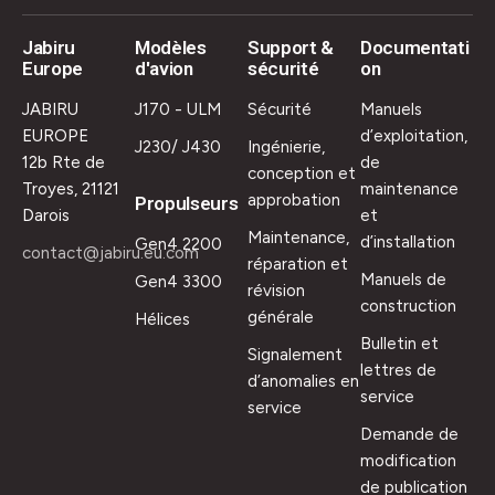
Jabiru
Modèles
Support &
Documentati
Europe
d'avion
sécurité
on
JABIRU
J170 - ULM
Sécurité
Manuels
EUROPE
d’exploitation,
J230/ J430
Ingénierie,
12b Rte de
de
conception et
Troyes, 21121
maintenance
approbation
Propulseurs
Darois
et
Maintenance,
d’installation
Gen4 2200
contact@jabiru.eu.com
réparation et
Manuels de
Gen4 3300
révision
construction
générale
Hélices
Bulletin et
Signalement
lettres de
d’anomalies en
service
service
Demande de
modification
de publication