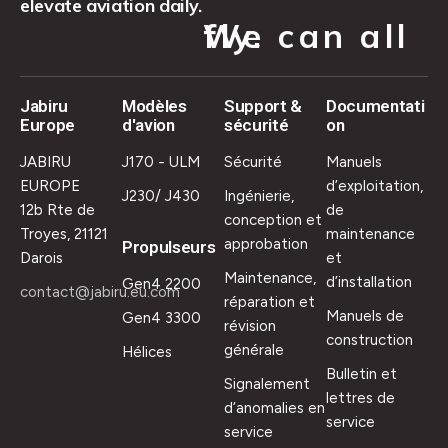
elevate aviation daily.
We can all fly.
Jabiru
Modèles
Support &
Documentati
Europe
d'avion
sécurité
on
JABIRU
J170 - ULM
Sécurité
Manuels
EUROPE
d’exploitation,
J230/ J430
Ingénierie,
12b Rte de
de
conception et
Troyes, 21121
maintenance
approbation
Propulseurs
Darois
et
Maintenance,
d’installation
Gen4 2200
contact@jabiru.eu.com
réparation et
Manuels de
Gen4 3300
révision
construction
générale
Hélices
Bulletin et
Signalement
lettres de
d’anomalies en
service
service