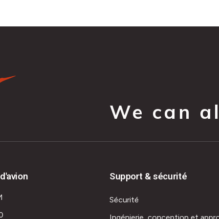
We can all
d'avion
Support & sécurité
M
Sécurité
0
Ingénierie, conception et appr