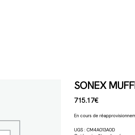
SONEX MUFFL
715
.
17
€
En cours de réapprovisionnem
UGS :
CM4A013A0D