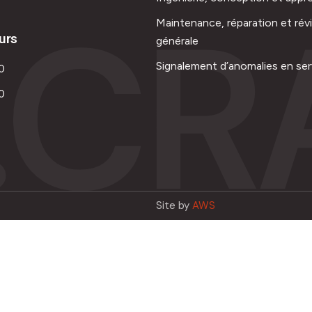
.CR
Maintenance, réparation et rév
urs
générale
Signalement d’anomalies en ser
0
0
Site by
AWS
Français