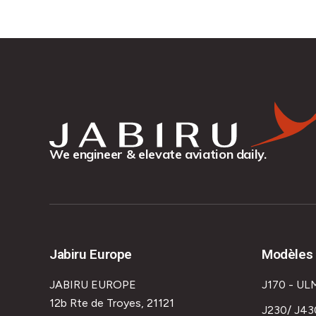
We engineer & elevate aviation daily.
Jabiru Europe
Modèles 
JABIRU EUROPE
J170 - UL
12b Rte de Troyes, 21121
J230/ J43