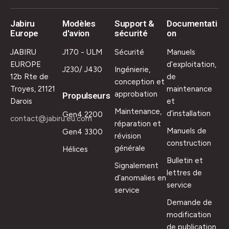
Jabiru
Modèles
Support &
Documentati
Europe
d'avion
sécurité
on
JABIRU
J170 - ULM
Sécurité
Manuels
EUROPE
d’exploitation,
J230/ J430
Ingénierie,
12b Rte de
de
conception et
Troyes, 21121
maintenance
approbation
Propulseurs
Darois
et
Maintenance,
d’installation
Gen4 2200
contact@jabiru.eu.com
réparation et
Manuels de
Gen4 3300
révision
construction
générale
Hélices
Bulletin et
Signalement
lettres de
d’anomalies en
service
service
Demande de
modification
de publication