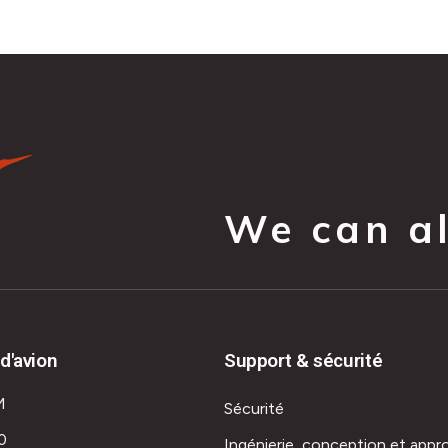
We can all
d'avion
Support & sécurité
M
Sécurité
0
Ingénierie, conception et appr