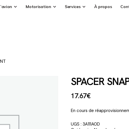
’avion
Motorisation
Services
À propos
Con
ENT
SPACER SNAP
17
.
67
€
En cours de réapprovisionnem
UGS :
3A111A0D