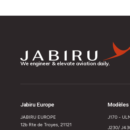
We engineer & elevate aviation daily.
Jabiru Europe
Modèles 
JABIRU EUROPE
J170 - UL
12b Rte de Troyes, 21121
J230/ J43