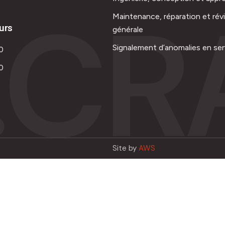
.CR
Maintenance, réparation et rév
urs
générale
Signalement d’anomalies en ser
0
0
Site by
AWS
Français