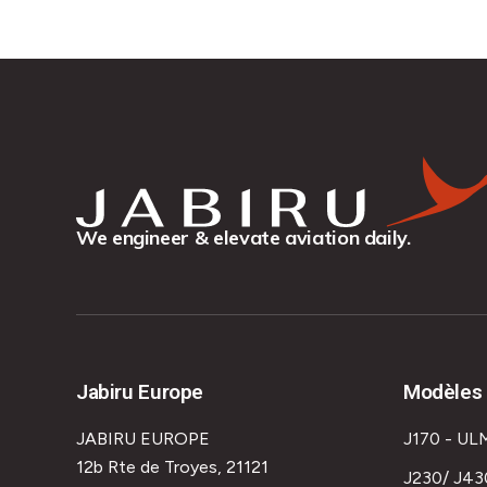
We engineer & elevate aviation daily.
Jabiru Europe
Modèles 
JABIRU EUROPE
J170 - UL
12b Rte de Troyes, 21121
J230/ J43