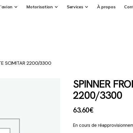
’avion
Motorisation
Services
À propos
Con
TE SCIMITAR 2200/3300
SPINNER FRO
2200/3300
63
.
60
€
En cours de réapprovisionnem