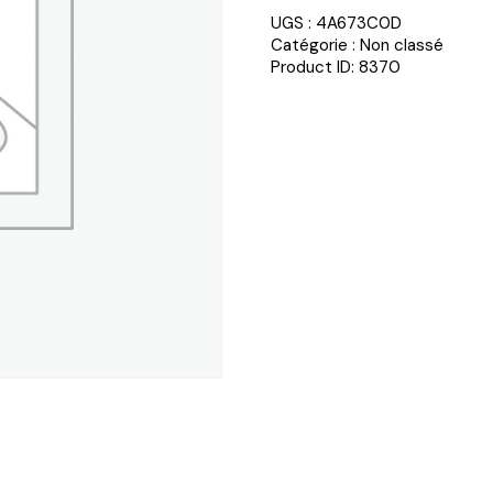
UGS :
4A673C0D
Catégorie :
Non classé
Product ID:
8370