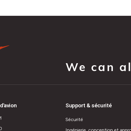
We can all
d'avion
Support & sécurité
M
Sécurité
0
Ingénierie, conception et appr