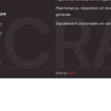
.CR
Maintenance, réparation et rév
urs
générale
Signalement d’anomalies en ser
0
0
Site by
AWS
Français