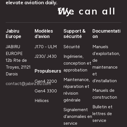
elevate aviation daily.
We can all fly.
Jabiru
Modèles
Support &
Documentati
Europe
d'avion
sécurité
on
JABIRU
J170 - ULM
Sécurité
Manuels
EUROPE
d’exploitation,
J230/ J430
Ingénierie,
12b Rte de
de
conception et
Troyes, 21121
maintenance
approbation
Propulseurs
Darois
et
Maintenance,
d’installation
Gen4 2200
contact@jabiru.eu.com
réparation et
Manuels de
Gen4 3300
révision
construction
générale
Hélices
Bulletin et
Signalement
lettres de
d’anomalies en
service
service