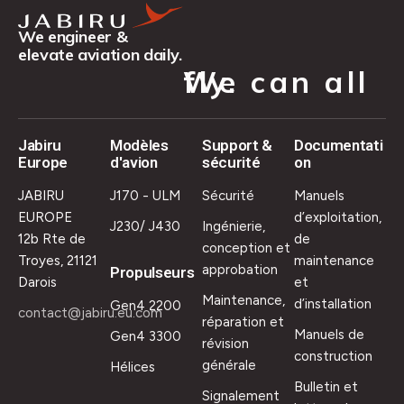
We engineer &
elevate aviation daily.
We can all fly.
Jabiru
Modèles
Support &
Documentati
Europe
d'avion
sécurité
on
JABIRU
J170 - ULM
Sécurité
Manuels
EUROPE
d’exploitation,
J230/ J430
Ingénierie,
12b Rte de
de
conception et
Troyes, 21121
maintenance
approbation
Propulseurs
Darois
et
Maintenance,
d’installation
Gen4 2200
contact@jabiru.eu.com
réparation et
Manuels de
Gen4 3300
révision
construction
générale
Hélices
Bulletin et
Signalement