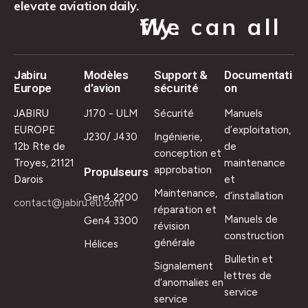
elevate aviation daily.
We can all fly.
Jabiru
Modèles
Support &
Documentati
Europe
d'avion
sécurité
on
JABIRU
J170 - ULM
Sécurité
Manuels
EUROPE
d’exploitation,
J230/ J430
Ingénierie,
12b Rte de
de
conception et
Troyes, 21121
maintenance
approbation
Propulseurs
Darois
et
Maintenance,
d’installation
Gen4 2200
contact@jabiru.eu.com
réparation et
Manuels de
Gen4 3300
révision
construction
générale
Hélices
Bulletin et
Signalement
lettres de
d’anomalies en
service
service