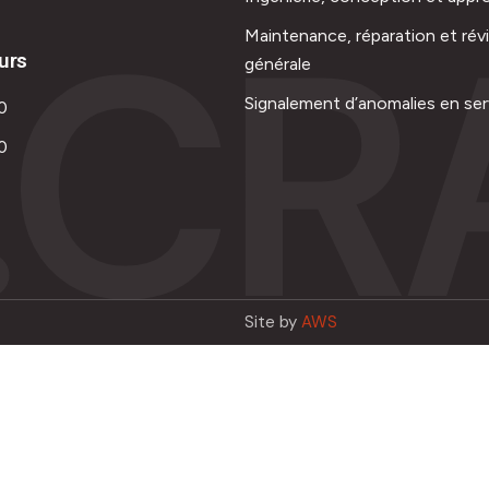
.CR
Maintenance, réparation et rév
urs
générale
Signalement d’anomalies en ser
0
0
Site by
AWS
Français