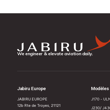
We engineer & elevate aviation daily.
Jabiru Europe
Modèles 
JABIRU EUROPE
J170 - UL
12b Rte de Troyes, 21121
J230/ J43