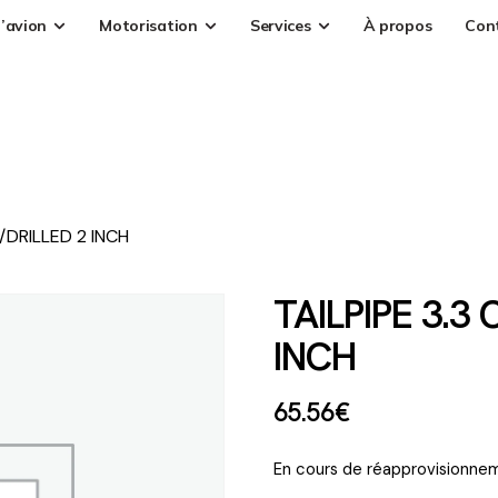
’avion
Motorisation
Services
À propos
Con
/DRILLED 2 INCH
TAILPIPE 3.3
INCH
65
.
56
€
En cours de réapprovisionnem