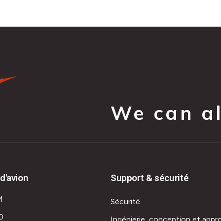
We can all
d'avion
Support & sécurité
M
Sécurité
0
Ingénierie, conception et appr