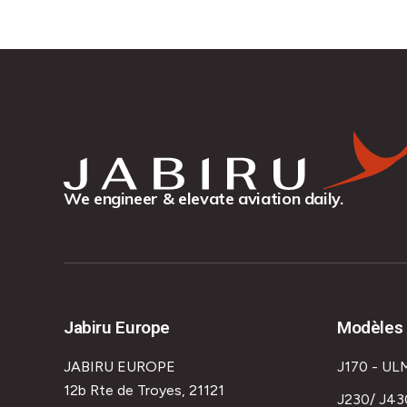
We engineer & elevate aviation daily.
Jabiru Europe
Modèles 
JABIRU EUROPE
J170 - UL
12b Rte de Troyes, 21121
J230/ J43