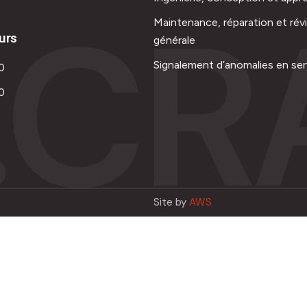
.CR
Maintenance, réparation et rév
urs
générale
Signalement d’anomalies en ser
0
0
Site by
AWS
Français