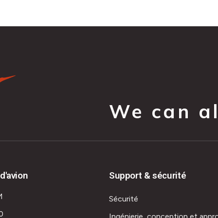
We can all
d'avion
Support & sécurité
M
Sécurité
0
Ingénierie, conception et appr