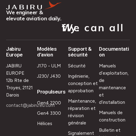
We engineer &
elevate aviation daily.
We can all fly.
Jabiru
Modèles
Support &
Documentati
Europe
d'avion
sécurité
on
JABIRU
J170 - ULM
Sécurité
Manuels
EUROPE
d’exploitation,
J230/ J430
Ingénierie,
12b Rte de
de
conception et
Troyes, 21121
maintenance
approbation
Propulseurs
Darois
et
Maintenance,
d’installation
Gen4 2200
contact@jabiru.eu.com
réparation et
Manuels de
Gen4 3300
révision
construction
générale
Hélices
Bulletin et
Signalement