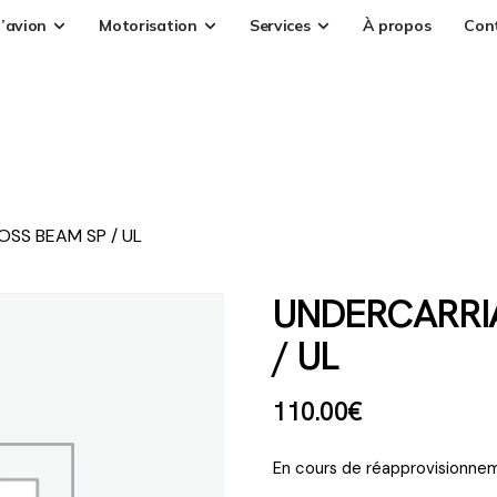
’avion
Motorisation
Services
À propos
Con
SS BEAM SP / UL
UNDERCARRI
/ UL
110
.
00
€
En cours de réapprovisionnem