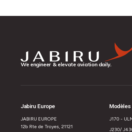
We engineer & elevate aviation daily.
Jabiru Europe
Modèles 
JABIRU EUROPE
J170 - UL
12b Rte de Troyes, 21121
J230/ J43