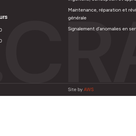
.CR
Maintenance, réparation et rév
urs
générale
Signalement d’anomalies en ser
0
0
Site by
AWS
Français