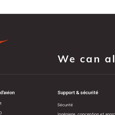
We can all
d'avion
Support & sécurité
M
Sécurité
0
Ingénierie, conception et appr