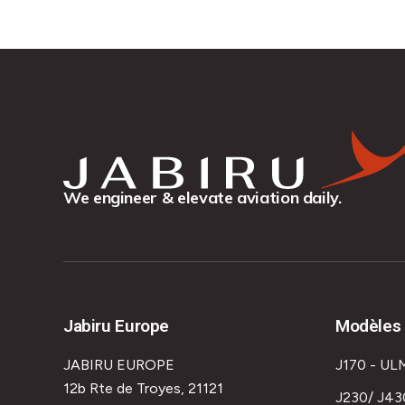
We engineer & elevate aviation daily.
Jabiru Europe
Modèles 
JABIRU EUROPE
J170 - UL
12b Rte de Troyes, 21121
J230/ J43