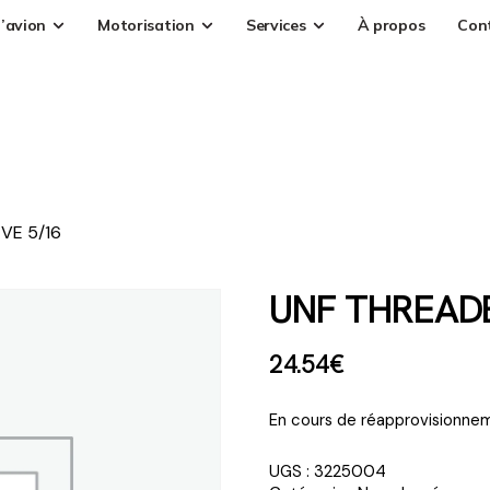
’avion
Motorisation
Services
À propos
Con
VE 5/16
UNF THREADE
24
.
54
€
En cours de réapprovisionnem
UGS :
3225004