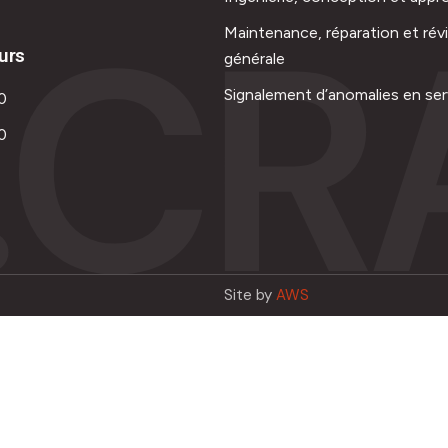
.CR
Maintenance, réparation et rév
urs
générale
Signalement d’anomalies en ser
0
0
Site by
AWS
Français