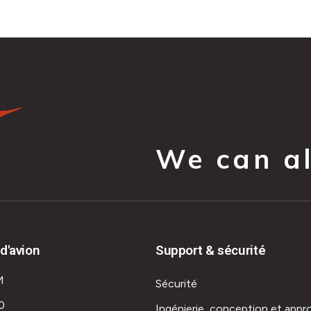
We can all
d'avion
Support & sécurité
M
Sécurité
0
Ingénierie, conception et appr