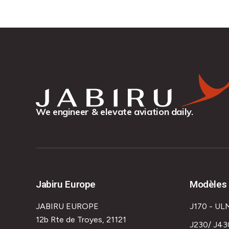
We engineer & elevate aviation daily.
Jabiru Europe
Modèles 
JABIRU EUROPE
J170 - UL
12b Rte de Troyes, 21121
J230/ J43