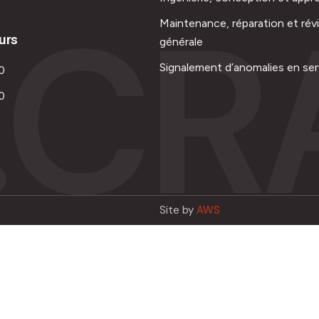
.CR
Maintenance, réparation et rév
urs
générale
Signalement d’anomalies en ser
0
0
Site by
AWS
Français