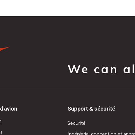
We can all
d'avion
Support & sécurité
M
Sécurité
0
Ingénierie, conception et appr