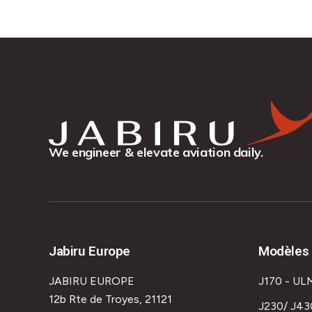
We engineer & elevate aviation daily.
Jabiru Europe
Modèles 
JABIRU EUROPE
J170 - UL
12b Rte de Troyes, 21121
J230/ J43