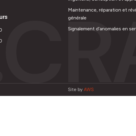
.CR
Maintenance, réparation et rév
urs
générale
Signalement d’anomalies en ser
0
0
Site by
AWS
Français