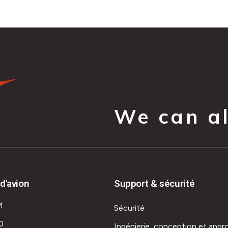
We can all
d'avion
Support & sécurité
M
Sécurité
0
Ingénierie, conception et appr