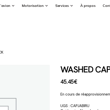
’avion
Motorisation
Services
À propos
Con
CK
WASHED CAP
45
.
45
€
En cours de réapprovisionnem
UGS :
CAPJABIRU