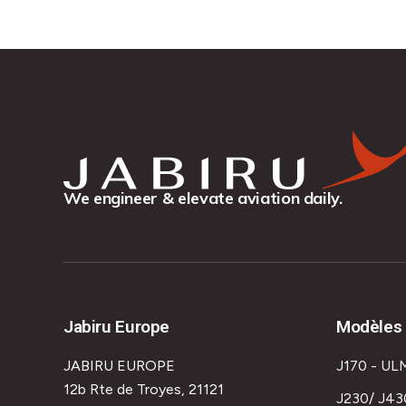
We engineer & elevate aviation daily.
Jabiru Europe
Modèles 
JABIRU EUROPE
J170 - UL
12b Rte de Troyes, 21121
J230/ J43