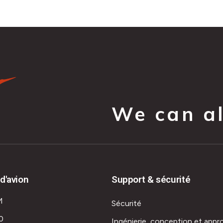
We can all
d'avion
Support & sécurité
M
Sécurité
0
Ingénierie, conception et appr