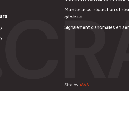
.CR
Maintenance, réparation et rév
urs
générale
Signalement d’anomalies en ser
0
0
Site by
AWS
Français