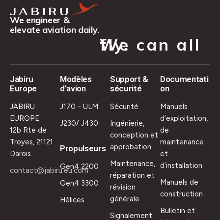
We engineer &
elevate aviation daily.
We can all fly.
Jabiru
Modèles
Support &
Documentati
Europe
d'avion
sécurité
on
JABIRU
J170 - ULM
Sécurité
Manuels
EUROPE
d’exploitation,
J230/ J430
Ingénierie,
12b Rte de
de
conception et
Troyes, 21121
maintenance
approbation
Propulseurs
Darois
et
Maintenance,
d’installation
Gen4 2200
contact@jabiru.eu.com
réparation et
Manuels de
Gen4 3300
révision
construction
générale
Hélices
Bulletin et
Signalement