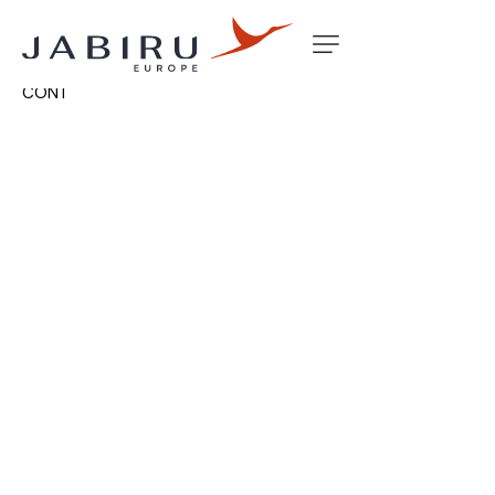
Accueil
Non classé
WASHER SPRING RETAIN TRIM
CONT