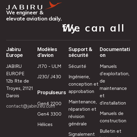
We engineer &
elevate aviation daily.
We can all fly.
Jabiru
Modèles
Support &
Documentati
Europe
d'avion
sécurité
on
JABIRU
J170 - ULM
Sécurité
Manuels
EUROPE
d’exploitation,
J230/ J430
Ingénierie,
12b Rte de
de
conception et
Troyes, 21121
maintenance
approbation
Propulseurs
Darois
et
Maintenance,
d’installation
Gen4 2200
contact@jabiru.eu.com
réparation et
Manuels de
Gen4 3300
révision
construction
générale
Hélices
Bulletin et
Signalement