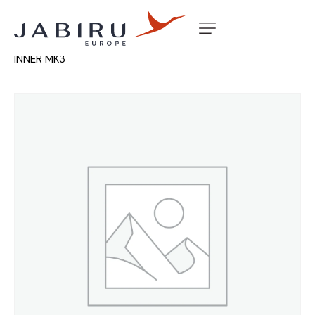
Accueil
Non classé
WHEEL RIM CAST 6″ HALF MACH
INNER MK3