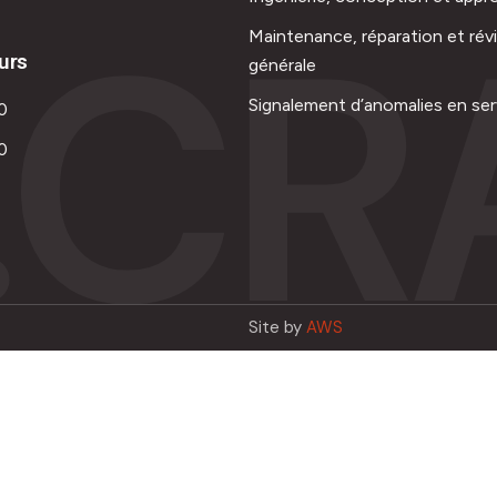
.CR
Maintenance, réparation et rév
urs
générale
Signalement d’anomalies en ser
0
0
Site by
AWS
Français