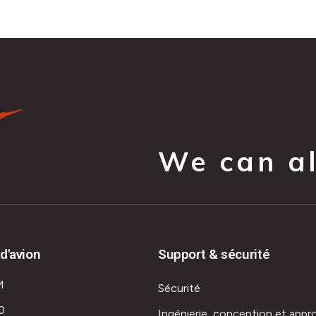
We can all
d'avion
Support & sécurité
M
Sécurité
0
Ingénierie, conception et appr