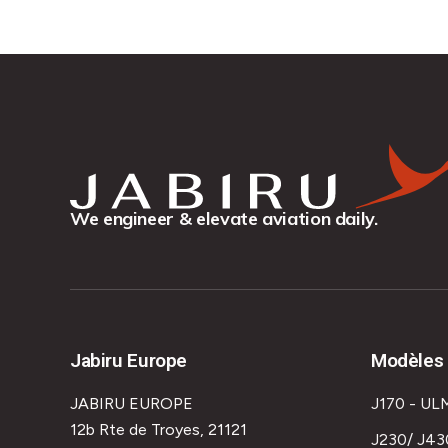
We engineer & elevate aviation daily.
Jabiru Europe
Modèles 
JABIRU EUROPE
J170 - UL
12b Rte de Troyes, 21121
J230/ J43