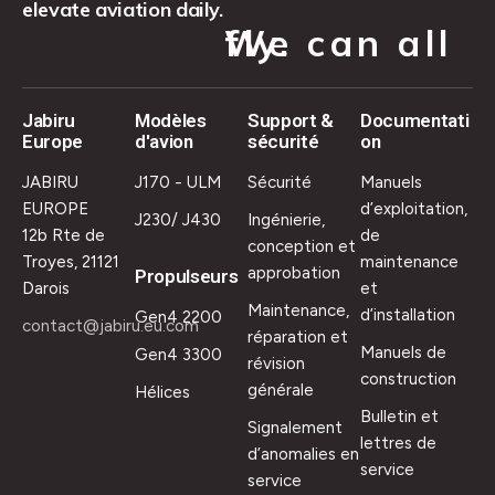
elevate aviation daily.
We can all fly.
Jabiru
Modèles
Support &
Documentati
Europe
d'avion
sécurité
on
JABIRU
J170 - ULM
Sécurité
Manuels
EUROPE
d’exploitation,
J230/ J430
Ingénierie,
12b Rte de
de
conception et
Troyes, 21121
maintenance
approbation
Propulseurs
Darois
et
Maintenance,
d’installation
Gen4 2200
contact@jabiru.eu.com
réparation et
Manuels de
Gen4 3300
révision
construction
générale
Hélices
Bulletin et
Signalement
lettres de
d’anomalies en
service
service