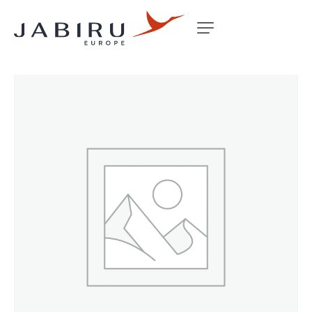
Accueil
Non classé
WINDOW MIDDLE RS J230/430