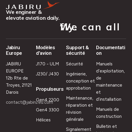
We engineer &
elevate aviation daily.
We can all fly.
Jabiru
Modèles
Support &
Documentati
Europe
d'avion
sécurité
on
JABIRU
J170 - ULM
Sécurité
Manuels
EUROPE
d’exploitation,
J230/ J430
Ingénierie,
12b Rte de
de
conception et
Troyes, 21121
maintenance
approbation
Propulseurs
Darois
et
Maintenance,
d’installation
Gen4 2200
contact@jabiru.eu.com
réparation et
Manuels de
Gen4 3300
révision
construction
générale
Hélices
Bulletin et
Signalement