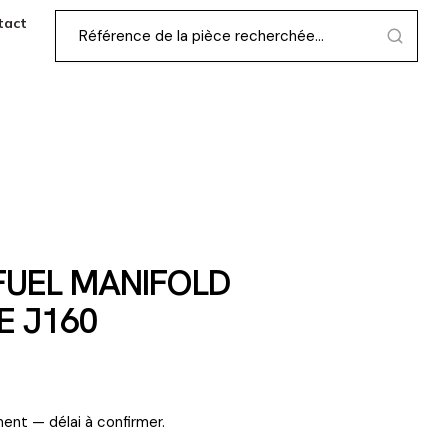
tact
FUEL MANIFOLD
E J160
ent — délai à confirmer.