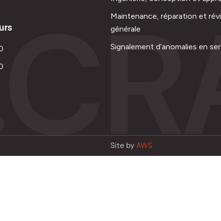
.CR
Maintenance, réparation et rév
urs
générale
Signalement d’anomalies en ser
0
0
Site by
AWS
Français