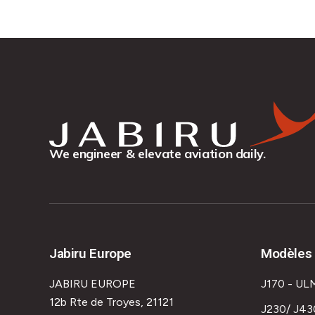
We engineer & elevate aviation daily.
Jabiru Europe
Modèles 
JABIRU EUROPE
J170 - UL
12b Rte de Troyes, 21121
J230/ J43