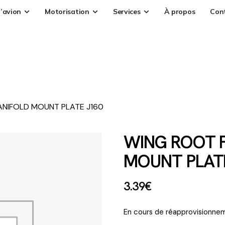
’avion
Motorisation
Services
À propos
Con
ANIFOLD MOUNT PLATE J160
WING ROOT 
MOUNT PLAT
3
.
39
€
En cours de réapprovisionnem