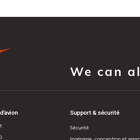
We can all
d'avion
Support & sécurité
M
Sécurité
0
Ingénierie, conception et appr