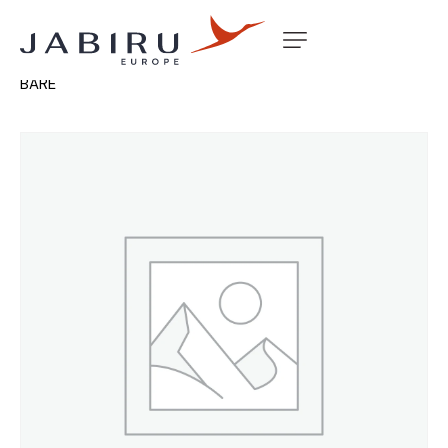
Accueil
Non classé
WING WET LHS J200 J400 65LTR
BARE