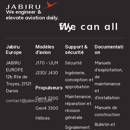
We engineer &
elevate aviation daily.
We can all fly.
Jabiru
Modèles
Support &
Documentati
Europe
d'avion
sécurité
on
JABIRU
J170 - ULM
Sécurité
Manuels
EUROPE
d’exploitation,
J230/ J430
Ingénierie,
12b Rte de
de
conception et
Troyes, 21121
maintenance
approbation
Propulseurs
Darois
et
Maintenance,
d’installation
Gen4 2200
contact@jabiru.eu.com
réparation et
Manuels de
Gen4 3300
révision
construction
générale
Hélices
Bulletin et
Signalement