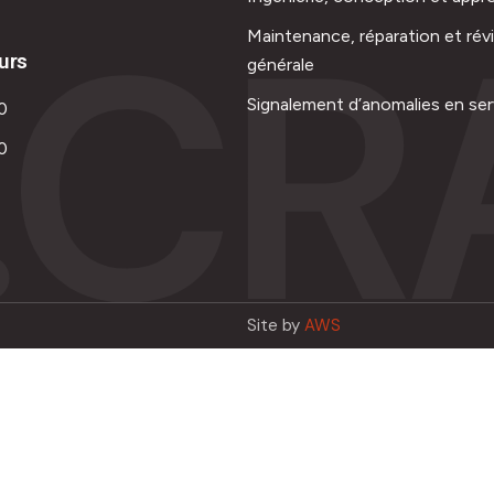
.CR
Maintenance, réparation et rév
urs
générale
Signalement d’anomalies en ser
0
0
Site by
AWS
Français