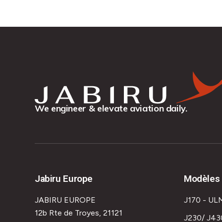
We engineer & elevate aviation daily.
Jabiru Europe
Modèles 
JABIRU EUROPE
J170 - UL
12b Rte de Troyes, 21121
J230/ J43