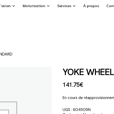
’avion
Motorisation
Services
À propos
Con
ANDARD
YOKE WHEEL
141
.
75
€
En cours de réapprovisionnem
UGS :
604509N