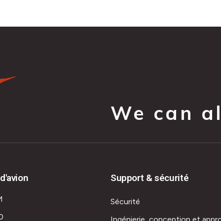
We can all
d'avion
Support & sécurité
M
Sécurité
0
Ingénierie, conception et appr