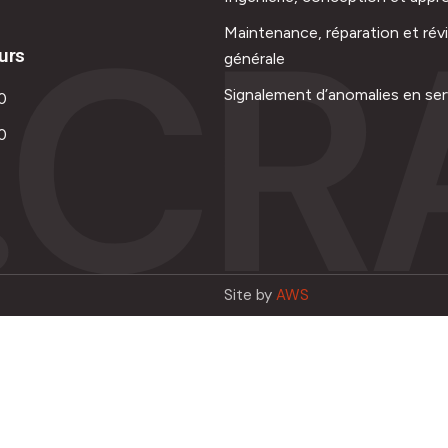
.CR
Maintenance, réparation et rév
urs
générale
Signalement d’anomalies en ser
0
0
Site by
AWS
Français