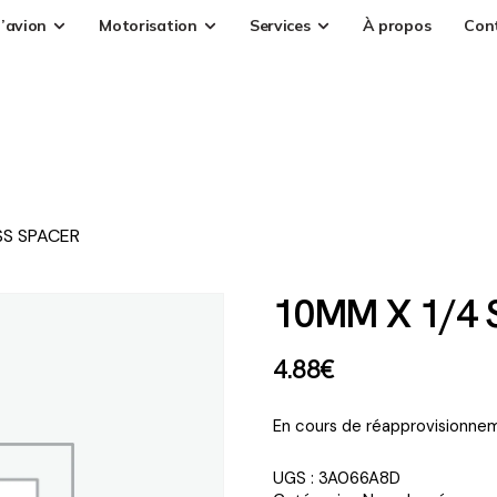
’avion
Motorisation
Services
À propos
Con
SS SPACER
10MM X 1/4 
4
.
88
€
En cours de réapprovisionnem
UGS :
3A066A8D