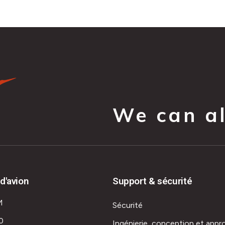
We can all
d'avion
Support & sécurité
M
Sécurité
0
Ingénierie, conception et appr