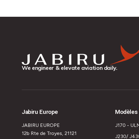
We engineer & elevate aviation daily.
Jabiru Europe
Modèles 
JABIRU EUROPE
J170 - UL
12b Rte de Troyes, 21121
J230/ J43