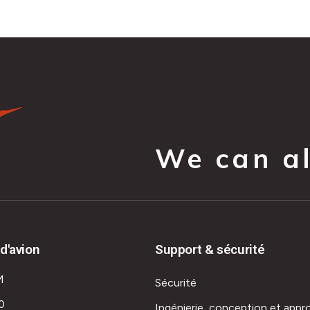
We can all
d'avion
Support & sécurité
M
Sécurité
0
Ingénierie, conception et appr