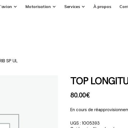
’avion
Motorisation
Services
À propos
Con
IB SP UL
TOP LONGITU
80
.
00
€
En cours de réapprovisionnem
UGS :
1005393