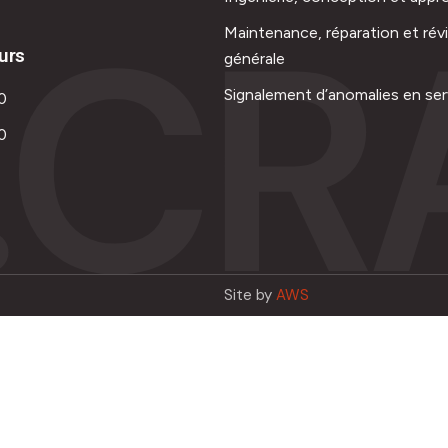
.CR
Maintenance, réparation et rév
urs
générale
Signalement d’anomalies en ser
0
0
Site by
AWS
Français