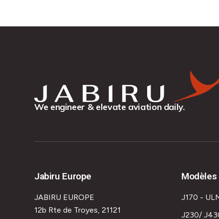
We engineer & elevate aviation daily.
Jabiru Europe
Modèles 
JABIRU EUROPE
J170 - UL
12b Rte de Troyes, 21121
J230/ J43