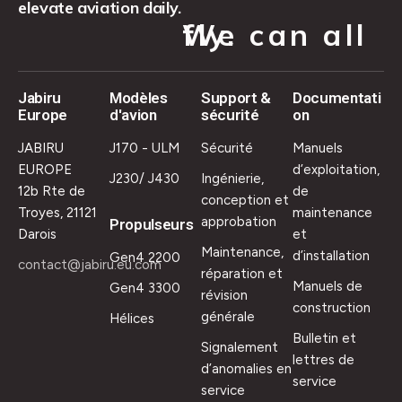
elevate aviation daily.
We can all fly.
Jabiru
Modèles
Support &
Documentati
Europe
d'avion
sécurité
on
JABIRU
J170 - ULM
Sécurité
Manuels
EUROPE
d’exploitation,
J230/ J430
Ingénierie,
12b Rte de
de
conception et
Troyes, 21121
maintenance
approbation
Propulseurs
Darois
et
Maintenance,
d’installation
Gen4 2200
contact@jabiru.eu.com
réparation et
Manuels de
Gen4 3300
révision
construction
générale
Hélices
Bulletin et
Signalement
lettres de
d’anomalies en
service
service